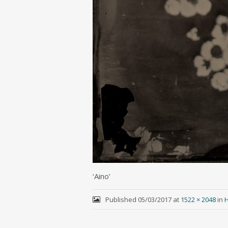
‘Aino’
Published
05/03/2017
at
1522 × 2048
in
H